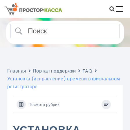
S
k
i
Помощь и статьи о ПРОСТОР
Портал поддержки ПРОСТОР:КАССА
p
t
o
c
o
n
t
e
Главная
Портал поддержки
FAQ
n
Установка (исправление) времени в фискальном
t
регистраторе
Посмотр рубрик
УСТАНОВКА