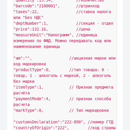
"quantity":15.34,          //количество 

"barcode":"2100001",       //штрихкод 

"taxes":22,                //ставка налога 
или "Без НДС" 

"deptNumber":1,            //секция - отдел

"price":132.16,            //цена

"measureUnit":"Килограмм", //единица 
измерения по ФФД. Можно передавать код или 
наименование единицы

"am":"",                //акцизная марки или 
код маркировки

"productType":0,        //тип товара: 0 - 
товар, 1 - алкоголь с маркой, 2 - алкоголь 
без марки

"itemType":1,           // Признак предмета 
расчёта                        

"paymentMode":4,        // признак способа 
расчета                        

"markType":0,           // Тип маркировки

"customsDeclaration":"222-890", //номер ГТД

"countryOfOrigin":"222",        //код страны 