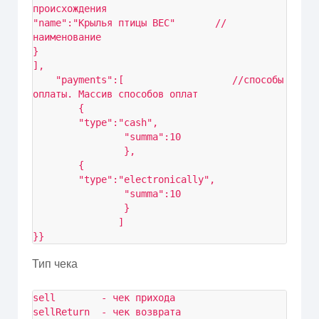
происхождения

"name":"Крылья птицы ВЕС"       //
наименование

}

],

	"payments":[                   //способы 
оплаты. Массив способов оплат

		{

		"type":"cash",

                "summa":10

                },

		{

		"type":"electronically",

                "summa":10

                }

               ]

}}
Тип чека
sell        - чек прихода

sellReturn  - чек возврата
