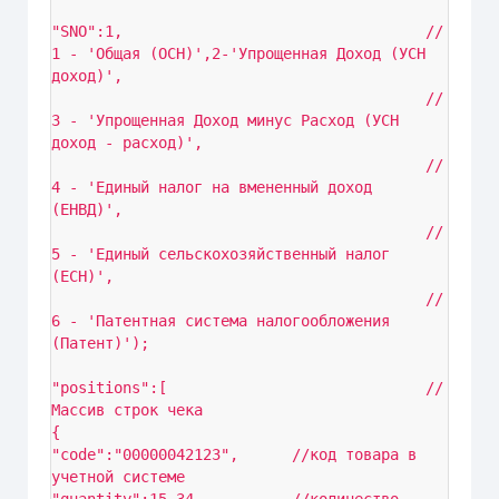
"SNO":1,                                  // 
1 - 'Общая (ОСН)',2-'Упрощенная Доход (УСН 
доход)',

                                          // 
3 - 'Упрощенная Доход минус Расход (УСН 
доход - расход)',

                                          // 
4 - 'Единый налог на вмененный доход 
(ЕНВД)',

                                          // 
5 - 'Единый сельскохозяйственный налог 
(ЕСН)',

                                          // 
6 - 'Патентная система налогообложения 
(Патент)');

"positions":[                             // 
Массив строк чека 

{

"code":"00000042123",      //код товара в 
учетной системе
