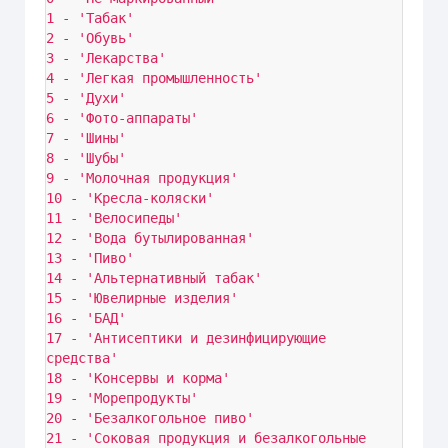
1 - 'Табак'

2 - 'Обувь'

3 - 'Лекарства'

4 - 'Легкая промышленность'

5 - 'Духи'

6 - 'Фото-аппараты'

7 - 'Шины'

8 - 'Шубы'

9 - 'Молочная продукция'

10 - 'Кресла-коляски'

11 - 'Велосипеды'

12 - 'Вода бутылированная'

13 - 'Пиво'

14 - 'Альтернативный табак'

15 - 'Ювелирные изделия'

16 - 'БАД'

17 - 'Антисептики и дезинфицирующие 
средства'

18 - 'Консервы и корма'

19 - 'Морепродукты'

20 - 'Безалкогольное пиво'

21 - 'Соковая продукция и безалкогольные 