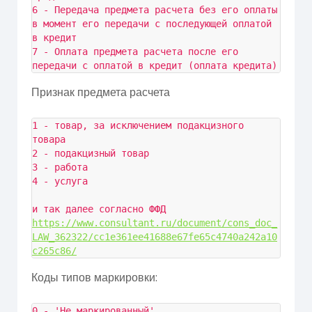
6 - Передача предмета расчета без его оплаты 
в момент его передачи с последующей оплатой 
в кредит

7 - Оплата предмета расчета после его 
передачи с оплатой в кредит (оплата кредита)
Признак предмета расчета
1 - товар, за исключением подакцизного 
товара

2 - подакцизный товар

3 - работа

4 - услуга

и так далее согласно ФФД 
https://www.consultant.ru/document/cons_doc_
LAW_362322/cc1e361ee41688e67fe65c4740a242a10
c265c86/
Коды типов маркировки:
0 - 'Не маркированный'
