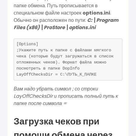
папке обмена. Путь прописывается в
специальном файле настроек
options.ini
.
Обычно он расположен по пути:
C:\Program
Files (x86)\ProStore\options.ini
[Options]
;Укажите путь к папке с файлами мягкого 
чека (которые будут загружаться в список 
отложенных чеков). Формат файла можно 
посмотреть в папке DopInfo
LayOffChecksDir = C:\ПУТЬ_К_ПАПКЕ
Вам надо убрать символ ; со строки
LayOffChecksDir и прописать полный путь к
папке после символа =
Загрузка чеков при
помощи обмена через