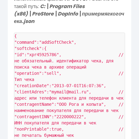
такой путь:
C:\Program Files
(x86)\ProStore\DopInfo\пример
мягкого
ч
ека.json
{

"command":"addSoftCheck",

"softcheck":{

"id":"xpr45925786",                       //
не обязательный. идентификатор чека, для 
поиска чека в архиве операций 

"operation":"sell",                       //
Тип чека

"creationDate":"2013-07-01T16:07:36",

"clientAdres":"mymail@mail.ru",           //
адрес или телефон клиента для передачи в чек

"contragentName":"ООО Рога и копыта",     //
наименование покупателя для передачи в чек

"contragentINN":"2220000222",             //
ИНН покупателя для передачи в чек

"nonPrintable":true,                      //
не печатать бумажный чек
