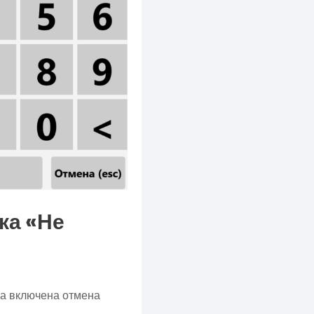
ка «Не
ла включена отмена