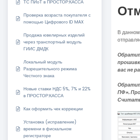
ТС ПИоТ в ПРОСТОР:КАССА
Отм
Проверка возраста покупателя с
помощью Цифрового ID MAX
В данном
Продажа ювелирных изделий
отправляе
через транспортный модуль
ГИИС ДМДК
Обратит
прошивки
Локальный модуль
Разрешительного режима
вас не р
Честного знака
Обратит
Новые ставки НДС 5%, 7% и 22%
ПФ». Про
в ПРОСТОР:КАССА
Считать 
Как оформить чек коррекции
Установка (исправление)
времени в фискальном
регистраторе