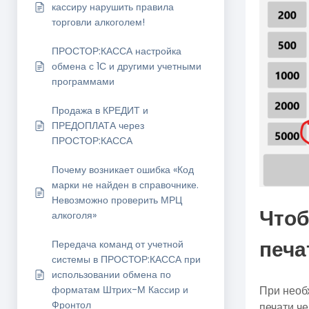
кассиру нарушить правила
торговли алкоголем!
ПРОСТОР:КАССА настройка
обмена с 1С и другими учетными
программами
Продажа в КРЕДИТ и
ПРЕДОПЛАТА через
ПРОСТОР:КАССА
Почему возникает ошибка «Код
марки не найден в справочнике.
Невозможно проверить МРЦ
Чтоб
алкоголя»
печа
Передача команд от учетной
системы в ПРОСТОР:КАССА при
использовании обмена по
форматам Штрих-М Кассир и
При необ
Фронтол
печати че