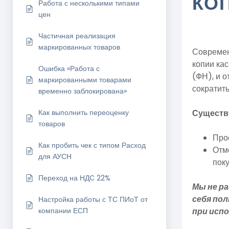
КО
Работа с несколькими типами
цен
Частичная реализация
маркированных товаров
Современ
копии кас
Ошибка «Работа с
(ФН), и о
маркированными товарами
сократить
временно заблокирована»
Как выполнить переоценку
Существу
товаров
Про
Как пробить чек с типом Расход
Отме
для АУСН
пок
Переход на НДС 22%
Мы не р
себя по
Настройка работы с ТС ПИоТ от
компании ЕСП
при исп