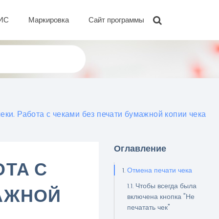
ИС
Маркировка
Сайт программы
еки. Работа с чеками без печати бумажной копии чека
Оглавление
ОТА С
Отмена печати чека
Чтобы всегда была
МАЖНОЙ
включена кнопка "Не
печатать чек"