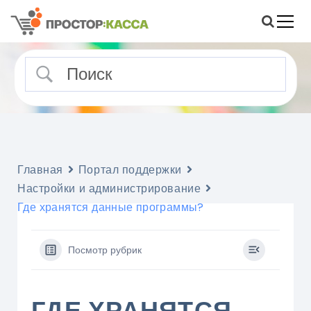
S
k
i
Помощь и статьи о ПРОСТОР
Портал поддержки ПРОСТОР:КАССА
p
t
o
c
o
n
t
e
Главная
Портал поддержки
n
Настройки и администрирование
t
Где хранятся данные программы?
Посмотр рубрик
ГДЕ ХРАНЯТСЯ