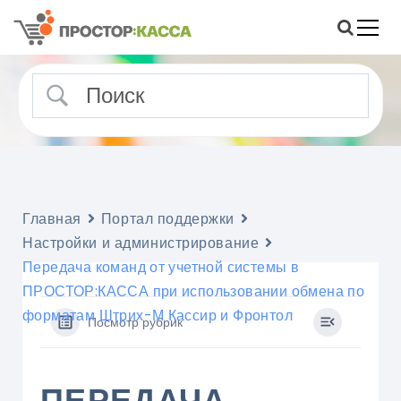
S
k
i
Помощь и статьи о ПРОСТОР
Портал поддержки ПРОСТОР:КАССА
p
t
o
c
o
n
t
e
Главная
Портал поддержки
n
Настройки и администрирование
t
Передача команд от учетной системы в
ПРОСТОР:КАССА при использовании обмена по
форматам Штрих-М Кассир и Фронтол
Посмотр рубрик
ПЕРЕДАЧА