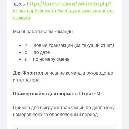
здесь:
https://kkm.solutions/wiki/doku.php?
id=кассир5:форматобменаданными:запростра
нзакций
Мы обрабатываем команды:
n — новые транзакции (за текущий отчет)
d — по дате
s — по номеру смены
Для Фронтол
описание команд в руководстве
интегратора.
Пример файла для формата Штрих-М:
Пример для выгрузки транзакций по диапазону
номеров чека за определенный период.