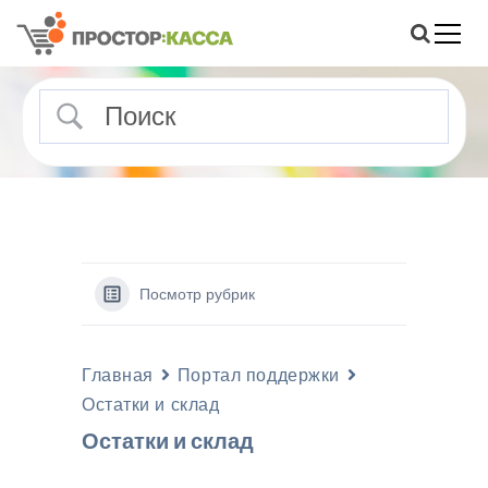
S
k
i
Помощь и статьи о ПРОСТОР
Портал поддержки ПРОСТОР:КАССА
p
t
o
c
o
n
t
e
n
Посмотр рубрик
t
Главная
Портал поддержки
Остатки и склад
Остатки и склад